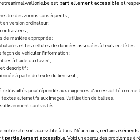
netreanimal.wallonie.be est
partiellement accessible
et respec
ermettre des zooms conséquents ;
 en version ordinateur ;
contrastées ;
s de manière appropriée ;
bulaires et les cellules de données associées à leurs en-têtes;
façon de véhiculer l'information ;
bles à l'aide du clavier ;
t descriptif ;
minée à partir du texte du lien seul ;
travaillés pour répondre aux exigences d'accessibilité comme la re
textes alternatifs aux images, l'utilisation de balises.
t suffisamment contrastés.
notre site soit accessible à tous. Néanmoins, certains éléments
ent
partiellement accessible
. Voici un aperçu des problèmes à r