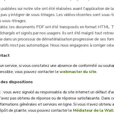
 publiées sur notre site ont été réalisées avant l'application de l
s y intégrer de sous-titrages. Les vidéos récentes sont sous-t
s sous-titrages.
ssible, les documents PDF ont été transposés en format HTML. To
échargés et signés par nos usagers. Ils ont été malgré tout retrav
ge dans un processus de dématérialisation progressive de ses form
natifs n’est pas automatique. Nous nous engageons à corriger cela
ntact
à un service, si vous constatez une absence de conformité ou souhai
cessible, vous pouvez contacter le
webmaster du site
.
 des dispositions
t : vous avez signalé au responsable du site internet un défaut d'
 n'avez pas obtenu de réponse ou de réponse satisfaisante. Dans c
ormations générales et services en ligne. Si vous n'avez obtenu a
dépôt de plainte, vous pouvez contacter le
Médiateur de la Wall