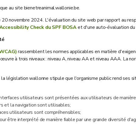
ique au site bienetreanimal.wallonie.be.
 le 20 novembre 2024. L'évaluation du site web par rapport au res
'Accessibility Check du SPF BOSA
et d'une auto-évaluation d
té
 (WCAG)
rassemblent les normes applicables en matière d'exigence
 œuvre à trois niveaux : niveau A, niveau AA et niveau AAA. La n
 la législation wallonne stipule que l'organisme public rend ses si
terfaces utilisateurs sont présentées aux utilisateurs de manière à
 et la navigation sont utilisables;
rfaces utilisateurs sont compréhensibles;
ur être interprété de manière fiable par une grande diversité d'ag