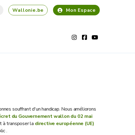
Wallonie.be
Mon Espace
Instagram
Facebook
Youtube
onnes souffrant d'un handicap. Nous améliorons
écret du Gouvernement wallon du 02 mai
nt à transposer la
directive européenne (UE)
ic .